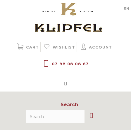
Cookie management
EN
CART
WISHLIST
ACCOUNT
03 88 08 08 63
Search