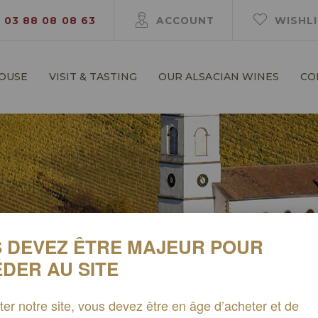
03 88 08 08 63
ACCOUNT
WISHL
HOUSE
VISIT & TASTING
OUR ALSACIAN WINES
CO
 DEVEZ ÊTRE MAJEUR POUR
DER AU SITE
Search
iter notre site, vous devez être en âge d’acheter et de