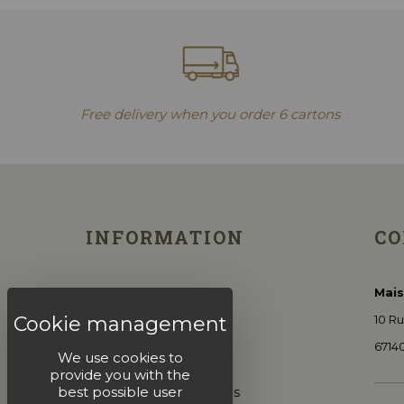
Free delivery when you order 6 cartons
INFORMATION
CO
Mais
Family house
10 Ru
Visit & Tasting
6714
We use cookies to
Our Alsatian Wines
provide you with the
best possible user
General Sales Conditions