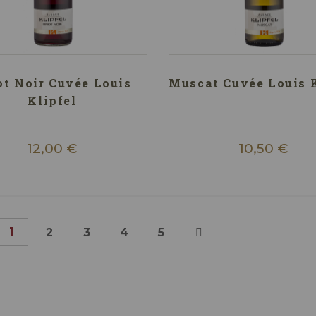
ot Noir Cuvée Louis
Muscat Cuvée Louis K
Klipfel
12,00 €
10,50 €
1
2
3
4
5