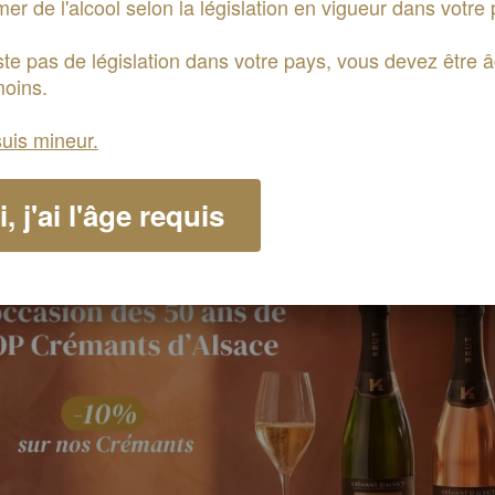
r de l'alcool selon la législation en vigueur dans votre 
xiste pas de législation dans votre pays, vous devez être 
oins.
NS, CRÉMANTS ET S
suis mineur.
ALSACE
, j'ai l'âge requis