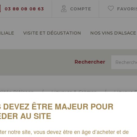
03 88 08 08 63
COMPTE
FAVORI
ILIALE
VISITE ET DÉGUSTATION
NOS VINS D'ALSACE
Rechercher
lités D'Alsace
Liqueurs & Crèmes
Liqueur P
 DEVEZ ÊTRE MAJEUR POUR
LIQUEUR P
DER AU SITE
22,00 €
iter notre site, vous devez être en âge d’acheter et de