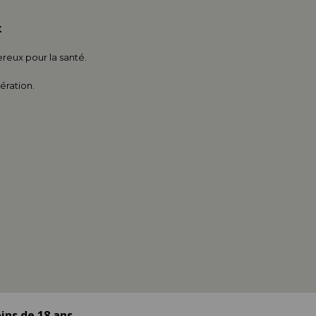
t
reux pour la santé.
ration.
ins de 18 ans