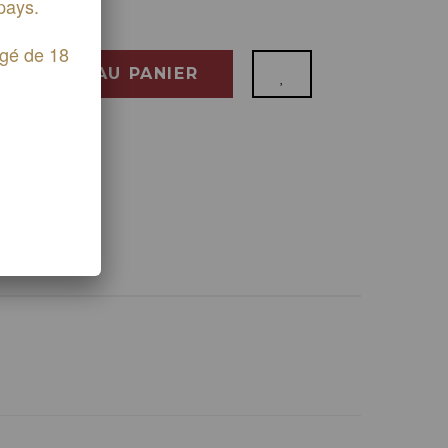
pays.
âgé de 18
AJOUTER AU PANIER
25°
70 cl
Sec
e :
5-6°