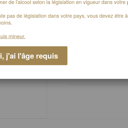
r de l'alcool selon la législation en vigueur dans votre 
xiste pas de législation dans votre pays, vous devez être 
-
+
oins.
suis mineur.
Alcool :
Volume :
, j'ai l'âge requis
Note gustative :
Température de servic