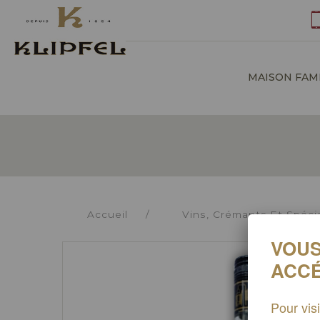
Gestion des cookies
MAISON FAM
Accueil
/
Vins, Crémants Et Spécia
VOUS
ACCÉ
Pour vis