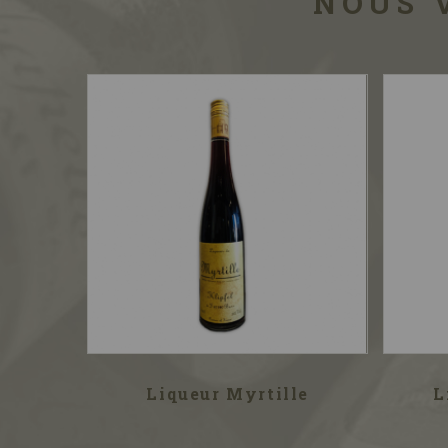
NOUS 
Liqueur Myrtille
L