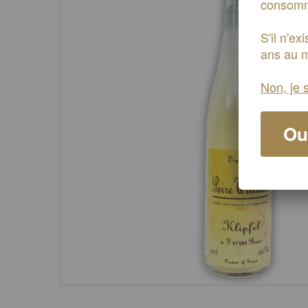
consomme
S'il n'e
ans au m
Non, je 
Oui