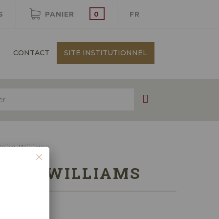
S
PANIER
0
FR
CONTACT
SITE INSTITUTIONNEL
oire Williams
OIRE WILLIAMS