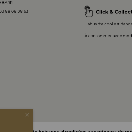
0 BARR
: 03 88 08 08 63
Click & Collec
L'abus d'alcool est dange
À consommer avec modé
tion de vente de boissons alcoolisées aux mineurs de mo