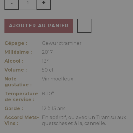
-
+
AJOUTER AU PANIER
Cépage :
Gewurztraminer
Millésime :
2017
Alcool :
13°
Volume :
50 cl
Note
Vin moelleux
gustative :
Température
8-10°
de service :
Garde :
12 à 15 ans
Accord Mets-
En apéritif, ou avec un Tiramisu aux
Vins :
quetsches et à la, cannelle.