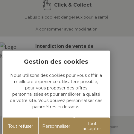
Click & Collect
L'abus d'alcool est dangereux pour la santé.
À consommer avec modération.
Interdiction de vente de
boissons alcoolisées aux
mineurs de moins de 18
ans
Nous utilisons des cookies pour vous offrir la
la preuve de majorité est
meilleure éxperience utilisateur possible,
exigée au moment de la
pour vous proposer des offres
vente en ligne.
personnalisées et pour améliorer la qualité
CODE DE LA SANTÉ PUBLIQUE,
de votre site. Vous pouvez personnaliser ces
paramètres ci-dessous.
ART.L 3342-1 ET L.3353-3
Tout
Tout refuser
Personnaliser
Réalisation
Koredge -
Mentions Légales
-
Gestion des cookies
accepter