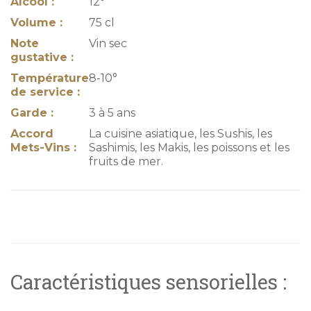
Alcool :
12°
Volume :
75 cl
Note
Vin sec
gustative :
Température
8-10°
de service :
Garde :
3 à 5 ans
Accord
La cuisine asiatique, les Sushis, les
Mets-Vins :
Sashimis, les Makis, les poissons et les
fruits de mer.
Caractéristiques sensorielles :