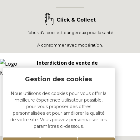
Click & Collect
L'abus d'alcool est dangereux pour la santé.
À consommer avec modération.
Interdiction de vente de
boissons alcoolisées aux
mineurs de moins de 18
ans
Nous utilisons des cookies pour vous offrir la
la preuve de majorité est
meilleure éxperience utilisateur possible,
exigée au moment de la
pour vous proposer des offres
vente en ligne.
personnalisées et pour améliorer la qualité
CODE DE LA SANTÉ PUBLIQUE,
de votre site. Vous pouvez personnaliser ces
paramètres ci-dessous.
ART.L 3342-1 ET L.3353-3