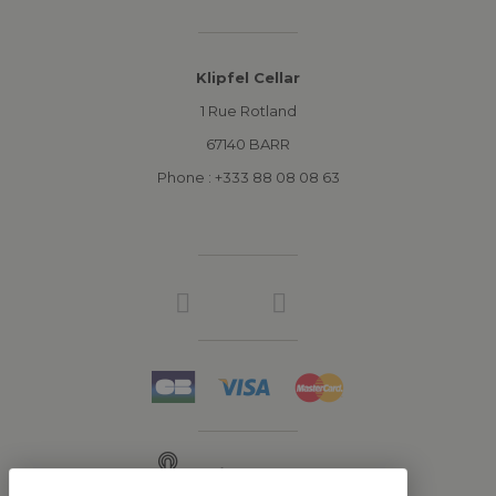
Klipfel Cellar
1 Rue Rotland
67140 BARR
Phone : +333 88 08 08 63
Click & Collect