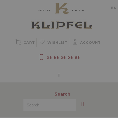
Cookie management
EN
CART
WISHLIST
ACCOUNT
03 88 08 08 63
Search