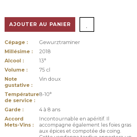
AJOUTER AU PANIER
Cépage :
Gewurztraminer
Millésime :
2018
Alcool :
13°
Volume :
75 cl
Note
Vin doux
gustative :
Température
8-10°
de service :
Garde :
4 à 8 ans
Accord
Incontournable en apéritif. Il
Mets-Vins :
accompagne également les foies gras
aux épices et compotée de coing.