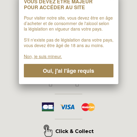
VOUS DEVEZ ÊTRE MAJEUR
POUR ACCÉDER AU SITE
Pour visiter notre site, vous devez être en âge
Caveau Klipfel
d’acheter et de consommer de l'alcool selon
la législation en vigueur dans votre pays.
1 Rue Rotland
S'il n'existe pas de législation dans votre pays,
67140 BARR
vous devez être âgé de 18 ans au moins.
Tél. : 03 88 08 08 63
Non, je suis mineur.
Oui, j'ai l'âge requis
Click & Collect