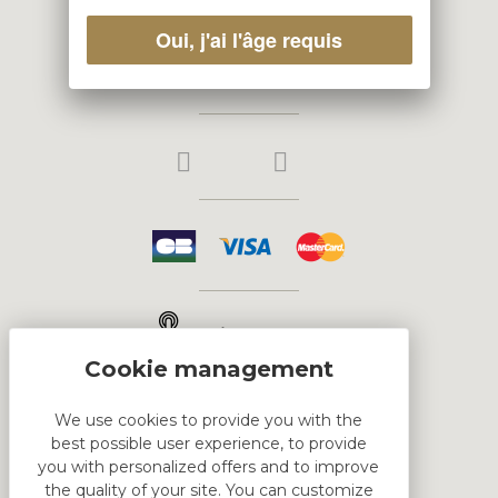
67140 BARR
Oui, j'ai l'âge requis
Phone : +333 88 08 08 63
Click & Collect
We use cookies to provide you with the
best possible user experience, to provide
HTML DEMO
you with personalized offers and to improve
the quality of your site. You can customize