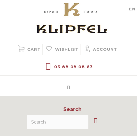
Cookie management
EN
CART
WISHLIST
ACCOUNT
03 88 08 08 63
Search