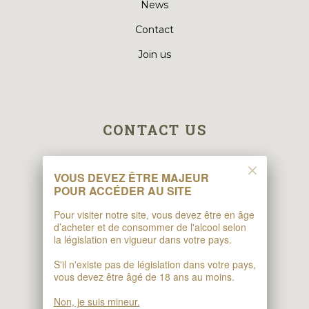
News
Contact
Join us
CONTACT US
Maison Klipfel
VOUS DEVEZ ÊTRE MAJEUR
POUR ACCÉDER AU SITE
10 Rue des Jardins
67140 Barr
Pour visiter notre site, vous devez être en âge
d’acheter et de consommer de l'alcool selon
la législation en vigueur dans votre pays.
S'il n'existe pas de législation dans votre pays,
Klipfel Cellar
vous devez être âgé de 18 ans au moins.
1 Rue Rotland
Non, je suis mineur.