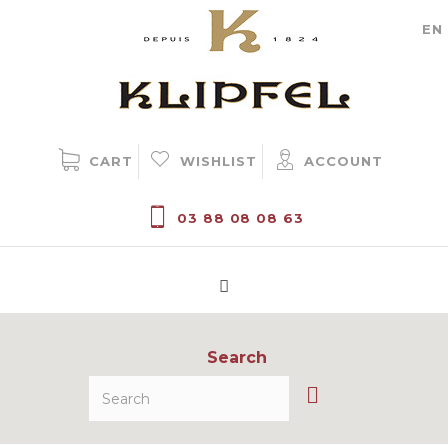
Cookie management
EN
CART
WISHLIST
ACCOUNT
03 88 08 08 63
Search