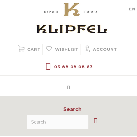
Cookie management
EN
CART
WISHLIST
ACCOUNT
03 88 08 08 63
Search