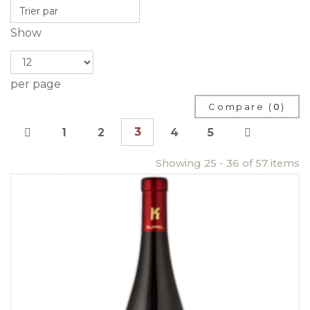
Show
per page
Compare (
0
)
3
1
2
4
5
Showing 25 - 36 of 57 items