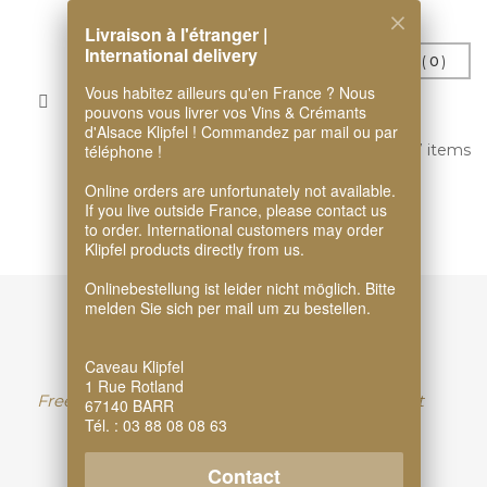
Livraison à l'étranger |
International delivery
Compare (
0
)
Vous habitez ailleurs qu'en France ? Nous
1
2
3
4
5
pouvons vous livrer vos Vins & Crémants
d'Alsace Klipfel ! Commandez par mail ou par
téléphone !
Showing 25 - 36 of 57 items
Online orders are unfortunately not available.
If you live outside France, please contact us
to order. International customers may order
Klipfel products directly from us.
Onlinebestellung ist leider nicht möglich. Bitte
melden Sie sich per mail um zu bestellen.
Caveau Klipfel
1 Rue Rotland
Free delivery when you
Secure payment
67140 BARR
Tél. : 03 88 08 08 63
order 6 cartons
Contact