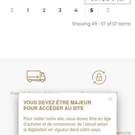
1
2
3
4
5
Showing 49 - 57 of 57 items
Free delivery when you
Secure payment
VOUS DEVEZ ÊTRE MAJEUR
order 6 cartons
POUR ACCÉDER AU SITE
Pour visiter notre site, vous devez être en âge
d’acheter et de consommer de l'alcool selon
la législation en vigueur dans votre pays.
Producer price
Professionals at your service