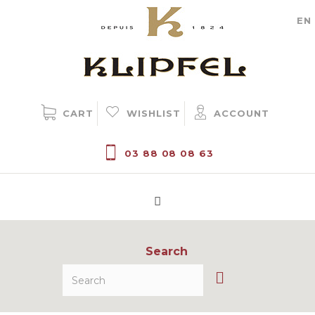
Cookie management
EN
CART
WISHLIST
ACCOUNT
03 88 08 08 63
Search